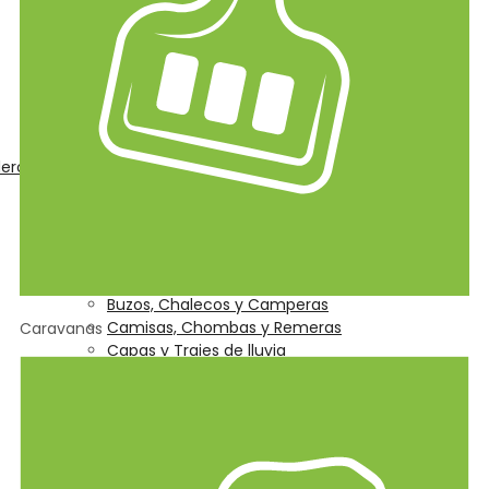
eros
Indumentaria y Calzado
Calzado
Guantes
Mamelucos
Buzos, Chalecos y Camperas
Camisas, Chombas y Remeras
Caravanas
Capas y Trajes de lluvia
Accesorios de seguridad
Marcas
Plan Sanitario