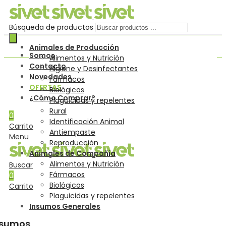
Búsqueda de productos
Animales de Producción
Somos
Alimentos y Nutrición
Contacto
Higiene y Desinfectantes
Novedades
Fármacos
OFERTAS
Biológicos
¿Cómo Comprar?
Plaguicidas y repelentes
Rural
0
Identificación Animal
Carrito
Antiempaste
Menu
Reproducción
Animales de Compañía
Alimentos y Nutrición
Buscar
Fármacos
0
Biológicos
Carrito
Plaguicidas y repelentes
Insumos Generales
nsumos