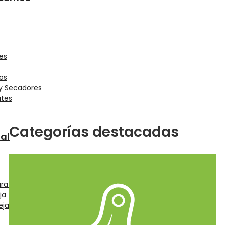
es
os
 y Secadores
ates
Categorías destacadas
al
ra Tatuar
ja
eja