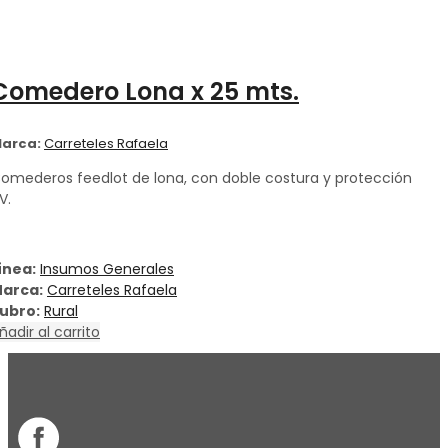
Comedero Lona x 25 mts.
arca:
Carreteles Rafaela
omederos feedlot de lona, con doble costura y protección
V.
ínea:
Insumos Generales
arca:
Carreteles Rafaela
ubro:
Rural
ñadir al carrito