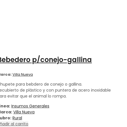
Bebedero p/conejo-gallina
arca:
Villa Nueva
hupete para bebdero de conejo o gallina.
ecubierto de plástico y con puntera de acero inoxidable
ara evitar que el animal lo rompa.
ínea:
Insumos Generales
arca:
Villa Nueva
ubro:
Rural
ñadir al carrito