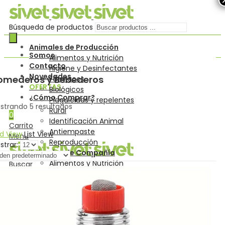
Búsqueda de productos
Animales de Producción
Somos
Alimentos y Nutrición
Contacto
Higiene y Desinfectantes
Novedades
omederos y Bebederos
Fármacos
OFERTAS
Biológicos
¿Cómo Comprar?
Plaguicidas y repelentes
strando 5 resultados
Rural
0
Identificación Animal
Carrito
Antiempaste
id View
List View
Menu
Reproducción
strar:
Animales de Compañía
Alimentos y Nutrición
Buscar
Fármacos
0
Biológicos
Carrito
Plaguicidas y repelentes
Insumos Generales
nsumos