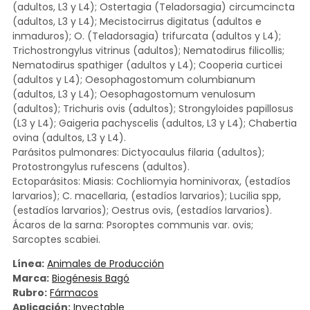
(adultos, L3 y L4); Ostertagia (Teladorsagia) circumcincta
(adultos, L3 y L4); Mecistocirrus digitatus (adultos e
inmaduros); O. (Teladorsagia) trifurcata (adultos y L4);
Trichostrongylus vitrinus (adultos); Nematodirus filicollis;
Nematodirus spathiger (adultos y L4); Cooperia curticei
(adultos y L4); Oesophagostomum columbianum
(adultos, L3 y L4); Oesophagostomum venulosum
(adultos); Trichuris ovis (adultos); Strongyloides papillosus
(L3 y L4); Gaigeria pachyscelis (adultos, L3 y L4); Chabertia
ovina (adultos, L3 y L4).
Parásitos pulmonares: Dictyocaulus filaria (adultos);
Protostrongylus rufescens (adultos).
Ectoparásitos: Miasis: Cochliomyia hominivorax, (estadíos
larvarios); C. macellaria, (estadíos larvarios); Lucilia spp,
(estadíos larvarios); Oestrus ovis, (estadíos larvarios).
Ácaros de la sarna: Psoroptes communis var. ovis;
Sarcoptes scabiei.
Línea:
Animales de Producción
Marca:
Biogénesis Bagó
Rubro:
Fármacos
Aplicación:
Inyectable