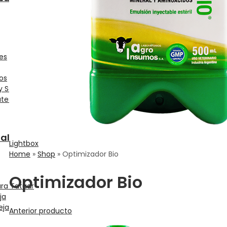
es
os
 y Secadores
ates
al
Lightbox
Home
»
Shop
»
Optimizador Bio
Optimizador Bio
ra Tatuar
ja
eja
Anterior producto