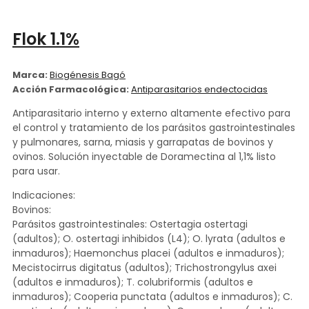
Flok 1.1%
Marca:
Biogénesis Bagó
Acción Farmacológica:
Antiparasitarios endectocidas
Antiparasitario interno y externo altamente efectivo para
el control y tratamiento de los parásitos gastrointestinales
y pulmonares, sarna, miasis y garrapatas de bovinos y
ovinos. Solución inyectable de Doramectina al 1,1% listo
para usar.
Indicaciones:
Bovinos:
Parásitos gastrointestinales: Ostertagia ostertagi
(adultos); O. ostertagi inhibidos (L4); O. lyrata (adultos e
inmaduros); Haemonchus placei (adultos e inmaduros);
Mecistocirrus digitatus (adultos); Trichostrongylus axei
(adultos e inmaduros); T. colubriformis (adultos e
inmaduros); Cooperia punctata (adultos e inmaduros); C.