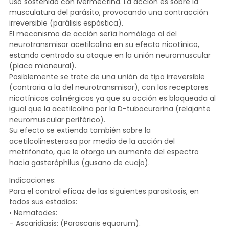
uso sostenido con Ivermectina. La acción es sobre la
musculatura del parásito, provocando una contracción
irreversible (parálisis espástica).
El mecanismo de acción sería homólogo al del
neurotransmisor acetilcolina en su efecto nicotínico,
estando centrado su ataque en la unión neuromuscular
(placa mioneural).
Posiblemente se trate de una unión de tipo irreversible
(contraria a la del neurotransmisor), con los receptores
nicotínicos colinérgicos ya que su acción es bloqueada al
igual que la acetilcolina por la D-tubocurarina (relajante
neuromuscular periférico).
Su efecto se extienda también sobre la
acetilcolinesterasa por medio de la acción del
metrifonato, que le otorga un aumento del espectro
hacia gasteróphilus (gusano de cuajo).
Indicaciones:
Para el control eficaz de las siguientes parasitosis, en
todos sus estadios:
• Nematodes:
– Ascaridiasis: (Parascaris equorum).