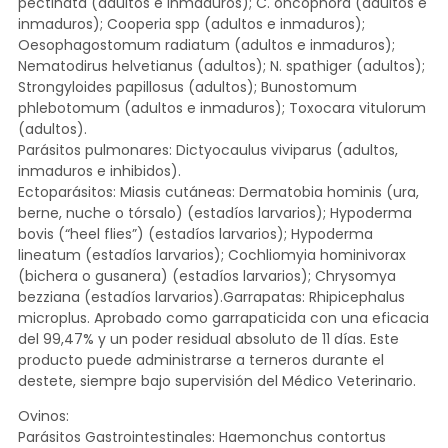
pectinata (adultos e inmaduros); C. oncophora (adultos e
inmaduros); Cooperia spp (adultos e inmaduros);
Oesophagostomum radiatum (adultos e inmaduros);
Nematodirus helvetianus (adultos); N. spathiger (adultos);
Strongyloides papillosus (adultos); Bunostomum
phlebotomum (adultos e inmaduros); Toxocara vitulorum
(adultos).
Parásitos pulmonares: Dictyocaulus viviparus (adultos,
inmaduros e inhibidos).
Ectoparásitos: Miasis cutáneas: Dermatobia hominis (ura,
berne, nuche o tórsalo) (estadíos larvarios); Hypoderma
bovis (“heel flies”) (estadíos larvarios); Hypoderma
lineatum (estadíos larvarios); Cochliomyia hominivorax
(bichera o gusanera) (estadíos larvarios); Chrysomya
bezziana (estadíos larvarios).Garrapatas: Rhipicephalus
microplus. Aprobado como garrapaticida con una eficacia
del 99,47% y un poder residual absoluto de 11 días. Este
producto puede administrarse a terneros durante el
destete, siempre bajo supervisión del Médico Veterinario.
Ovinos:
Parásitos Gastrointestinales: Haemonchus contortus