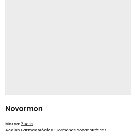
Novormon
Marca:
Zoetis
Acción Farmacológica:
Hormonas gonadotróficas