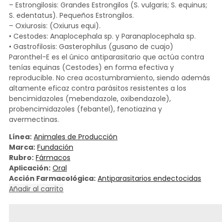
– Estrongilosis: Grandes Estrongilos (S. vulgaris; S. equinus;
S. edentatus). Pequeños Estrongilos.
– Oxiurosis: (Oxiurus equi).
• Cestodes: Anaplocephala sp. y Paranaplocephala sp.
• Gastrofilosis: Gasterophilus (gusano de cuajo)
Paronthel-E es el único antiparasitario que actúa contra
tenías equinas (Cestodes) en forma efectiva y
reproducible. No crea acostumbramiento, siendo además
altamente eficaz contra parásitos resistentes a los
bencimidazoles (mebendazole, oxibendazole),
probencimidazoles (febantel), fenotiazina y
avermectinas.
Línea:
Animales de Producción
Marca:
Fundación
Rubro:
Fármacos
Aplicación:
Oral
Acción Farmacológica:
Antiparasitarios endectocidas
Añadir al carrito