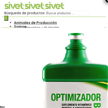
Búsqueda de productos
Animales de Producción
Somos
Alimentos y Nutrición
Contacto
Higiene y Desinfectantes
Novedades
Fármacos
OFERTAS
Biológicos
¿Cómo Comprar?
Plaguicidas y repelentes
Rural
0
Identificación Animal
Carrito
Antiempaste
Menu
Reproducción
Animales de Compañía
Alimentos y Nutrición
Buscar
Fármacos
0
Biológicos
Carrito
Plaguicidas y repelentes
Insumos Generales
nsumos